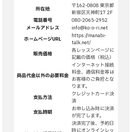
〒162-0808 東京都
所在地
新宿区天神町17 2F
電話番号
080-2065-2952
メールアドレス
info@ko-o-ri.net
https://manabi-
ホームページURL
talk.net/
各レッスンページに
販売価格
記載の価格（税込）
インターネット接続
料金、通信料金等は
商品代金以外の必要料金
お客様のご負担とな
ります。
クレジットカード決
支払方法
済
お申し込み時に決済
支払時期
が完了します。
決済完了後、予約日
時にオンラインレッ